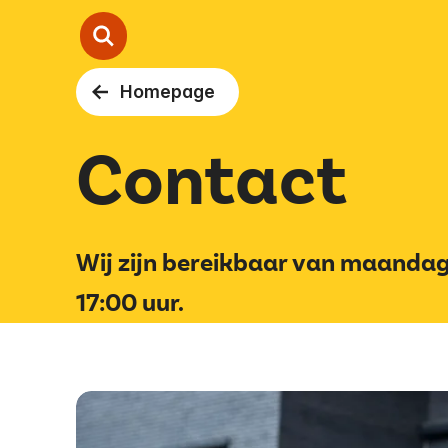
Homepage
Onze aanpak
Contact
Ambulante begeleiding
In de wijk
Wij zijn bereikbaar van maandag
Over ons
17:00 uur.
Contact
Vertalen
Voorlezen