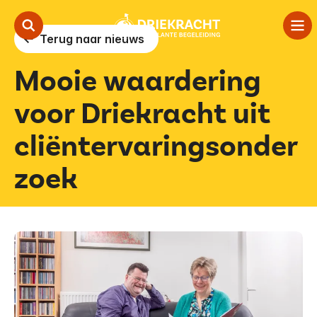
Terug naar nieuws
Mooie waardering
Onze aanpak
voor Driekracht uit
Ambulante begeleiding
cliëntervaringsonder
In de wijk
zoek
Over ons
Contact
Vertalen
Voorlezen