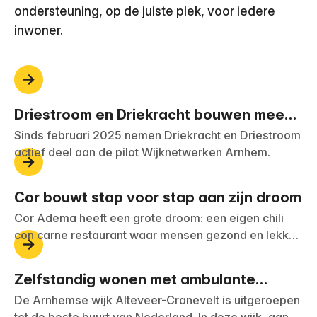
ondersteuning, op de juiste plek, voor iedere
inwoner.
Driestroom en Driekracht bouwen mee
aan sterke wijknetwerken in Arnhem
Sinds februari 2025 nemen Driekracht en Driestroom
actief deel aan de pilot Wijknetwerken Arnhem.
Cor bouwt stap voor stap aan zijn droom
Cor Adema heeft een grote droom: een eigen chili
con carne restaurant waar mensen gezond en lekker
kunnen eten, maar ook eten kunnen afhalen of laten
bezorgen.
Zelfstandig wonen met ambulante
begeleiding aan de Kluizeweg
De Arnhemse wijk Alteveer-Cranevelt is uitgeroepen