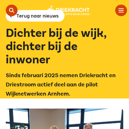
Terug naar nieuws
Dichter bij de wijk,
Onze aanpak
dichter bij de
Ambulante begeleiding
inwoner
In de wijk
Over ons
Sinds februari 2025 nemen Driekracht en
Driestroom actief deel aan de pilot
Contact
Wijknetwerken Arnhem.
Vertalen
Voorlezen