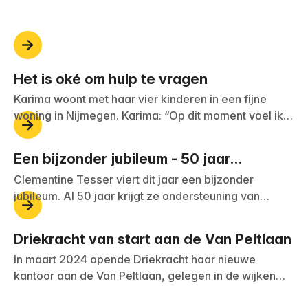
Het is oké om hulp te vragen
Karima woont met haar vier kinderen in een fijne
woning in Nijmegen. Karima: “Op dit moment voel ik
me goed en zit ik lekker in mijn vel. Maar dat is niet
altijd zo geweest."
Een bijzonder jubileum - 50 jaar
ondersteuning
Clementine Tesser viert dit jaar een bijzonder
jubileum. Al 50 jaar krijgt ze ondersteuning van
Driekracht, Driestroom en hun voorgangers. Sinds
2007 woont Clementine met veel plezier in haar
Driekracht van start aan de Van Peltlaan
eigen appartement in Weurt, waar ze ondersteuning
In maart 2024 opende Driekracht haar nieuwe
krijgt van o.a. Sanne, maatschappelijk ondersteuner
kantoor aan de Van Peltlaan, gelegen in de wijken
bij Driekracht.
Grootstal, Hatertse Hei en Sint Anna in Nijmegen.