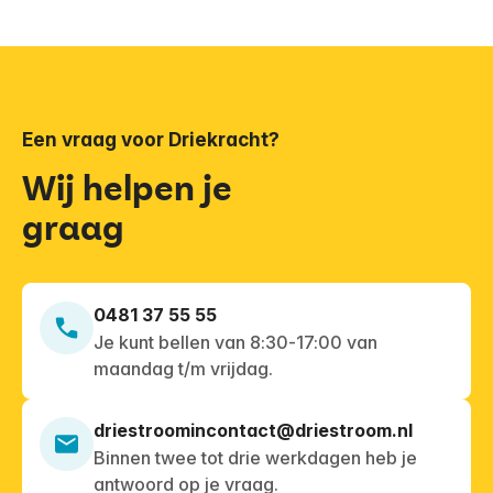
Vanuit deze centrale locatie biedt Driekracht
ambulante ondersteuning aan inwoners van
Nijmegen die in de nabijgelegen omgeving wonen.
Een vraag voor Driekracht?
Wij helpen je
graag
0481 37 55 55
Je kunt bellen van 8:30-17:00 van
maandag t/m vrijdag.
driestroomincontact@driestroom.nl
Binnen twee tot drie werkdagen heb je
antwoord op je vraag.