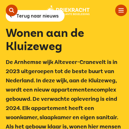
Terug naar nieuws
Wonen aan de
Onze aanpak
Kluizeweg
Ambulante begeleiding
In de wijk
De Arnhemse wijk Alteveer-Cranevelt is in
2023 uitgeroepen tot de beste buurt van
Over ons
Nederland. In deze wijk, aan de Kluizeweg,
Contact
wordt een nieuw appartementencomplex
gebouwd. De verwachte oplevering is eind
2024. Elk appartement heeft een
Vertalen
Voorlezen
woonkamer, slaapkamer en eigen sanitair.
Als het gebouw klaar is, wonen hier mensen